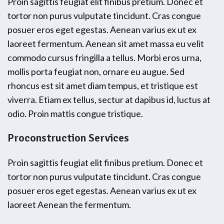
Proin sagittis feugiat elit finibus pretium. Donec et
tortor non purus vulputate tincidunt. Cras congue
posuer eros eget egestas. Aenean varius ex ut ex
laoreet fermentum. Aenean sit amet massa eu velit
commodo cursus fringilla a tellus. Morbi eros urna,
mollis porta feugiat non, ornare eu augue. Sed
rhoncus est sit amet diam tempus, et tristique est
viverra. Etiam ex tellus, sectur at dapibus id, luctus at
odio. Proin mattis congue tristique.
Proconstruction Services
Proin sagittis feugiat elit finibus pretium. Donec et
tortor non purus vulputate tincidunt. Cras congue
posuer eros eget egestas. Aenean varius ex ut ex
laoreet Aenean the fermentum.