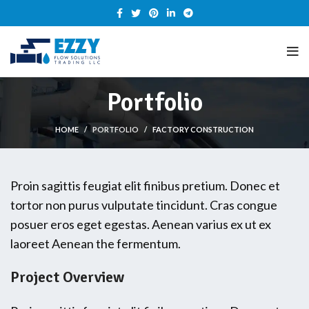
Portfolio
HOME
PORTFOLIO
FACTORY CONSTRUCTION
Proin sagittis feugiat elit finibus pretium. Donec et
tortor non purus vulputate tincidunt. Cras congue
posuer eros eget egestas. Aenean varius ex ut ex
laoreet Aenean the fermentum.
Project Overview