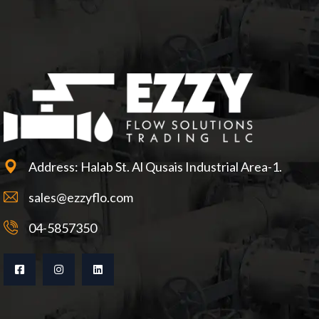
Address: Halab St. Al Qusais Industrial Area-1.
sales@ezzyflo.com
04-5857350